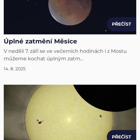
PŘEČÍST
Úplné zatmění Měsíce
V neděli 7. září se ve večerních hodinách i z Mostu
můžeme kochat úplným zatm...
14. 8. 2025
PŘEČÍST