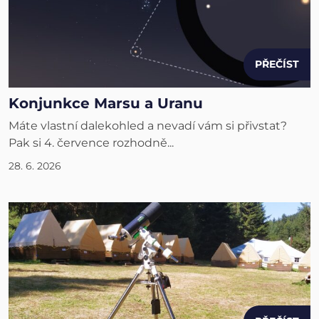
PŘEČÍST
Konjunkce Marsu a Uranu
Máte vlastní dalekohled a nevadí vám si přivstat?
Pak si 4. července rozhodně...
28. 6. 2026