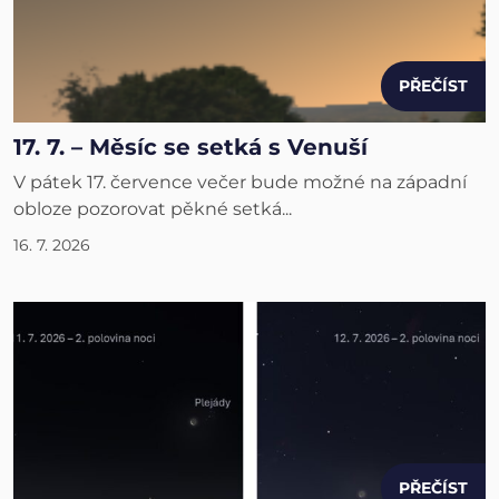
PŘEČÍST
17. 7. – Měsíc se setká s Venuší
V pátek 17. července večer bude možné na západní
obloze pozorovat pěkné setká...
16. 7. 2026
PŘEČÍST