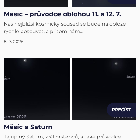
Měsíc – průvodce oblohou 11. a 12. 7.
Náš nejbližší kosmický soused se bude na obloze
rychle posouvat, a přitom nám...
8. 7. 2026
PŘEČÍST
Měsíc a Saturn
Tajuplný Saturn, král prstenců, a také průvodce