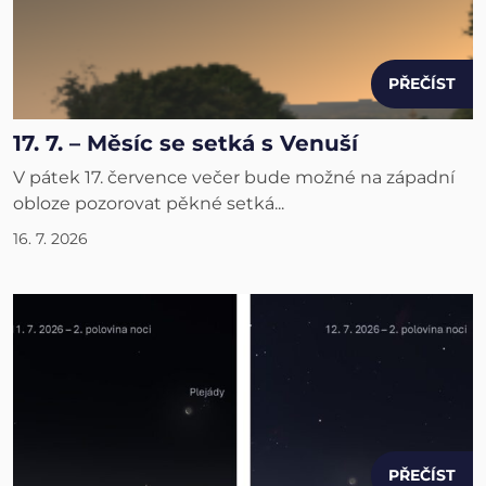
PŘEČÍST
17. 7. – Měsíc se setká s Venuší
V pátek 17. července večer bude možné na západní
obloze pozorovat pěkné setká...
16. 7. 2026
PŘEČÍST