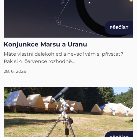
PŘEČÍST
Konjunkce Marsu a Uranu
Máte vlastní dalekohled a nevadí vám si přivstat?
Pak si 4. července rozhodně...
28. 6. 2026