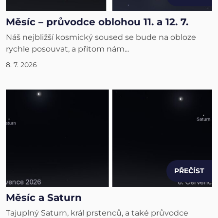
Měsíc – průvodce oblohou 11. a 12. 7.
Náš nejbližší kosmický soused se bude na obloze
rychle posouvat, a přitom nám...
8. 7. 2026
PŘEČÍST
Měsíc a Saturn
Tajuplný Saturn, král prstenců, a také průvodce