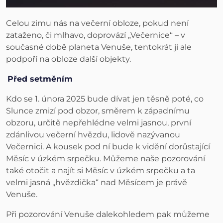
Celou zimu nás na večerní obloze, pokud není
zataženo, či mlhavo, doprovází „Večernice“ – v
současné době planeta Venuše, tentokrát ji ale
podpoří na obloze další objekty.
Před setměním
Kdo se 1. února 2025 bude dívat jen těsně poté, co
Slunce zmizí pod obzor, směrem k západnímu
obzoru, určitě nepřehlédne velmi jasnou, první
zdánlivou večerní hvězdu, lidově nazývanou
Večernici. A kousek pod ní bude k vidění dorůstající
Měsíc v úzkém srpečku. Můžeme naše pozorování
také otočit a najít si Měsíc v úzkém srpečku a ta
velmi jasná „hvězdička“ nad Měsícem je právě
Venuše.
Při pozorování Venuše dalekohledem pak můžeme