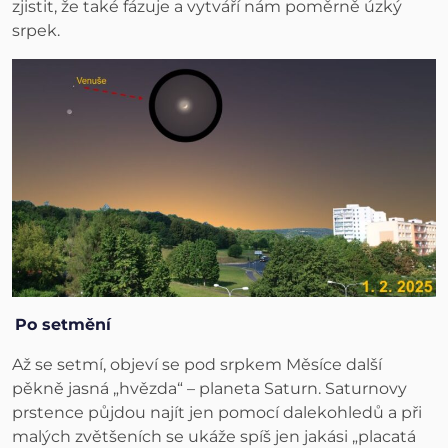
zjistit, že také fázuje a vytváří nám poměrně úzký
srpek.
Po setmění
Až se setmí, objeví se pod srpkem Měsíce další
pěkně jasná „hvězda“ – planeta Saturn. Saturnovy
prstence půjdou najít jen pomocí dalekohledů a při
malých zvětšeních se ukáže spíš jen jakási „placatá