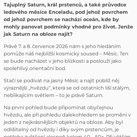
Tajuplný Saturn, král prstenců, a také průvodce
ledového měsíce Enceladu, pod jehož povrchem
od jehož povrchem se nachází oceán, kde by
mohly panovat podmínky vhodné pro život. Jenže
jak Saturn na obloze najít?
Právě 7. a 8. července 2026 nám s jeho hledáním
pomůže náš nejbližší kosmický soused – Měsíc. Ten
se bude nacházet v jeho blízkosti a poslouží jako
spolehlivý orientační bod.
Stačí se podívat na jasný Měsíc a najít poblíž něj
výraznější „hvězdu“, která se od ostatních liší stálým,
neblikajícím světlem – to je právě Saturn.
Na první pohled bude připomínat obyčejnou
hvězdu, ale při pohledu dalekohledem se promění v
jeden z nejkrásnějších objektů na obloze. Aby byl
odlišitelný od hvězdy i díky svým prstencům, je
potřeba zvětšení alespoň kolem 40 – 50×. Při větším