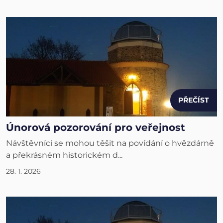
PŘEČÍST
Únorová pozorování pro veřejnost
Návštěvníci se mohou těšit na povídání o hvězdárně
a překrásném historickém d...
28. 1. 2026