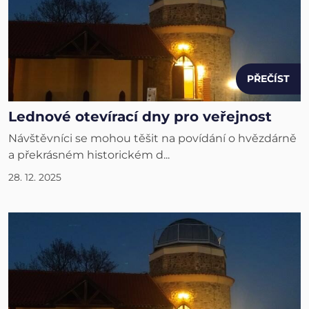
PŘEČÍST
Lednové otevírací dny pro veřejnost
Návštěvníci se mohou těšit na povídání o hvězdárně
a překrásném historickém d...
28. 12. 2025