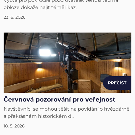
Výzva pro pokročilé pozorovatele: Venuši teď na
obloze dokáže najít téměř kaž...
23. 6. 2026
PŘEČÍST
Červnová pozorování pro veřejnost
Návštěvníci se mohou těšit na povídání o hvězdárně
a překrásném historickém d...
18. 5. 2026