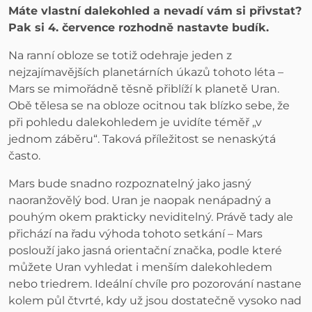
Máte vlastní dalekohled a nevadí vám si přivstat?
Pak si 4. července rozhodně nastavte budík.
Na ranní obloze se totiž odehraje jeden z
nejzajímavějších planetárních úkazů tohoto léta –
Mars se mimořádně těsně přiblíží k planetě Uran.
Obě tělesa se na obloze ocitnou tak blízko sebe, že
při pohledu dalekohledem je uvidíte téměř „v
jednom záběru“. Taková příležitost se nenaskýtá
často.
Mars bude snadno rozpoznatelný jako jasný
naoranžovělý bod. Uran je naopak nenápadný a
pouhým okem prakticky neviditelný. Právě tady ale
přichází na řadu výhoda tohoto setkání – Mars
poslouží jako jasná orientační značka, podle které
můžete Uran vyhledat i menším dalekohledem
nebo triedrem. Ideální chvíle pro pozorování nastane
kolem půl čtvrté, kdy už jsou dostatečně vysoko nad