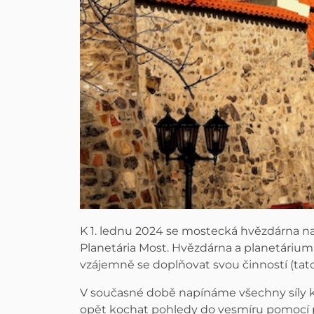
K 1. lednu 2024 se mostecká hvězdárna n
Planetária Most. Hvězdárna a planetáriu
vzájemně se doplňovat svou činností (tato
V současné době napínáme všechny síly k
opět kochat pohledy do vesmíru pomocí p