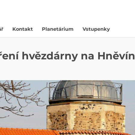
ář
Kontakt
Planetárium
Vstupenky
ření hvězdárny na Hněví