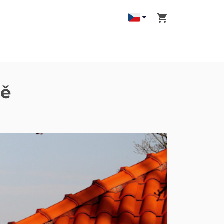
Košík
ně