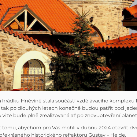
a hrádku Hněvíně stala součástí vzdělávacího komplexu
m tak po dlouhých letech konečně budou patřit pod jed
 vize bude plně zrealizovaná až po znovuotevření planetá
 tomu, abychom pro Vás mohli v dubnu 2024 otevřít dve
řekrásného historického refraktoru Gustav – Heide.