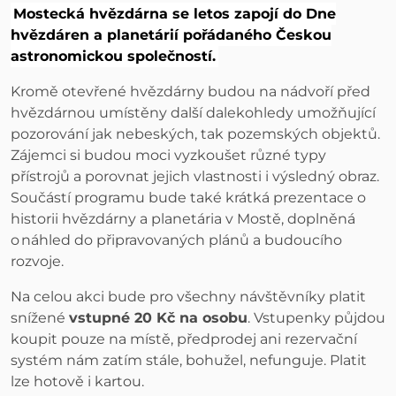
Mostecká hvězdárna se letos zapojí do Dne
hvězdáren a planetárií pořádaného Českou
astronomickou společností.
Kromě otevřené hvězdárny budou na nádvoří před
hvězdárnou umístěny další dalekohledy umožňující
pozorování jak nebeských, tak pozemských objektů.
Zájemci si budou moci vyzkoušet různé typy
přístrojů a porovnat jejich vlastnosti i výsledný obraz.
Součástí programu bude také krátká prezentace o
historii hvězdárny a planetária v Mostě, doplněná
o náhled do připravovaných plánů a budoucího
rozvoje.
Na celou akci bude pro všechny návštěvníky platit
snížené
vstupné 20 Kč na osobu
. Vstupenky půjdou
koupit pouze na místě, předprodej ani rezervační
systém nám zatím stále, bohužel, nefunguje. Platit
lze hotově i kartou.